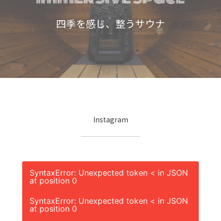
四季を感じ、整うサウナ
Instagram
SyntaxError: Unexpected token < in JSON
at position 0
SyntaxError: Unexpected token < in JSON
at position 0